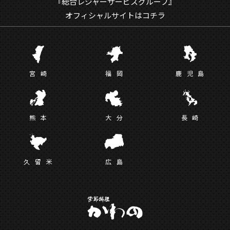
『総合レジャーサービスグループ』
オフィシャルサイトはコチラ
宮
崎
福
岡
鹿児
島
熊
本
大
分
長
崎
久留
米
広
島