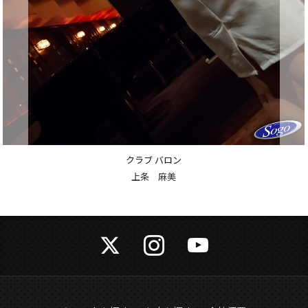
クラブ バロン
上条 麻美