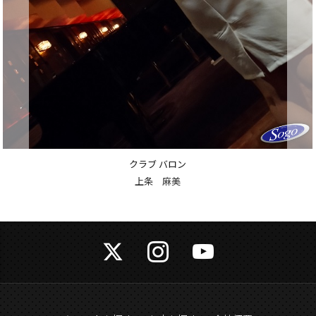
クラブ バロン
上条 麻美