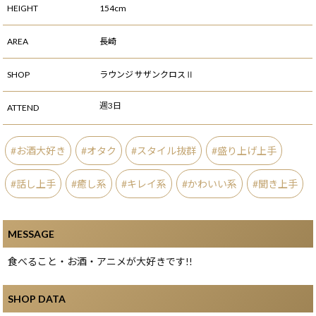
HEIGHT
154cm
AREA
長崎
SHOP
ラウンジ サザンクロスⅡ
週3日
ATTEND
お酒大好き
オタク
スタイル抜群
盛り上げ上手
話し上手
癒し系
キレイ系
かわいい系
聞き上手
MESSAGE
食べること・お酒・アニメが大好きです!!
SHOP DATA