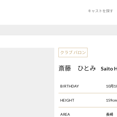
キャストを探す
クラブ バロン
ラウンジ サザ
Bar more Story
クラブ バロン
斎藤 ひとみ
Saito 
BIRTHDAY
10月1
HEIGHT
159cm
AREA
長崎