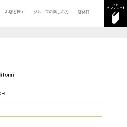
PDF
パンフレット
お店を探す
グループの楽しみ方
店休日
ンクロスⅡ
クラブ バロン
ラウンジ サザンクロスⅡ
Bar more Story
Hitomi
0日