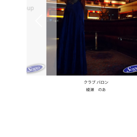
ラブ バロン
クラブ バロン
綾瀬 のあ
白石 和美