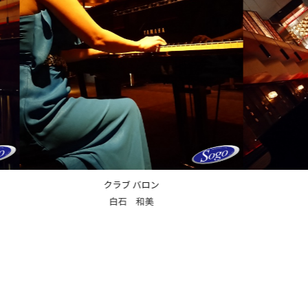
クラブ バロン
上条 麻美