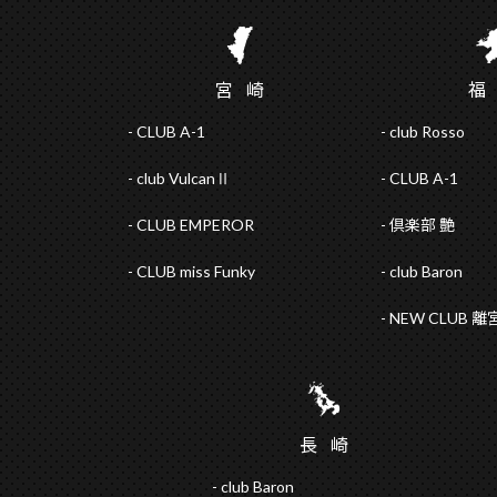
宮
崎
CLUB A-1
club Rosso
club VulcanⅡ
CLUB A-1
CLUB EMPEROR
倶楽部 艶
CLUB miss Funky
club Baron
NEW CLUB 離
長
崎
club Baron