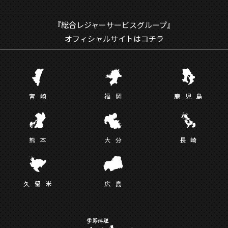
『総合レジャーサービスグループ』
オフィシャルサイトはコチラ
宮
崎
福
岡
鹿児
島
熊
本
大
分
長
崎
久留
米
広
島