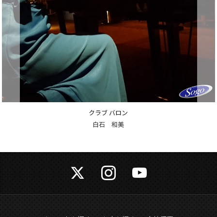
クラブ バロン
上条 麻美