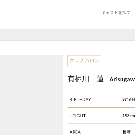
キャストを探す
クラブ バロン
ラウンジ サザ
Bar more Story
クラブ バロン
有栖川 蓮
Arisuga
BIRTHDAY
9月6
HEIGHT
153cm
AREA
長崎