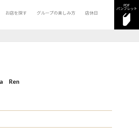
PDF
パンフレット
お店を探す
グループの楽しみ方
店休日
ンクロスⅡ
クラブ バロン
ラウンジ サザンクロスⅡ
Bar more Story
wa Ren
日