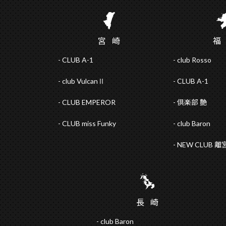
宮
崎
CLUB A-1
club Rosso
club VulcanⅡ
CLUB A-1
CLUB EMPEROR
倶楽部 艶
CLUB miss Funky
club Baron
NEW CLUB 離
長
崎
club Baron