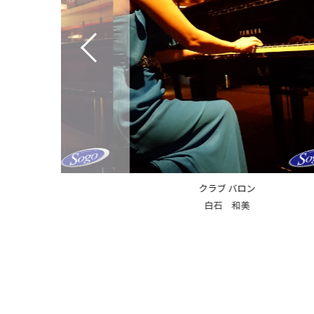
ラブ バロン
クラブ バロン
白石 和美
上条 麻美