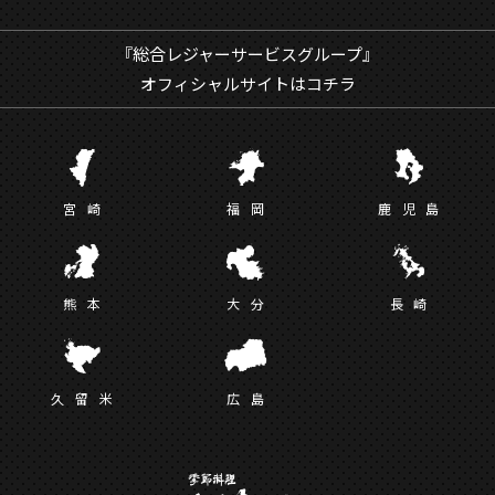
『総合レジャーサービスグループ』
オフィシャルサイトはコチラ
宮
崎
福
岡
鹿児
島
熊
本
大
分
長
崎
久留
米
広
島