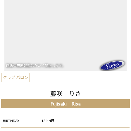
クラブ バロン
藤咲 りさ
Fujisaki Risa
BIRTHDAY
1月14日