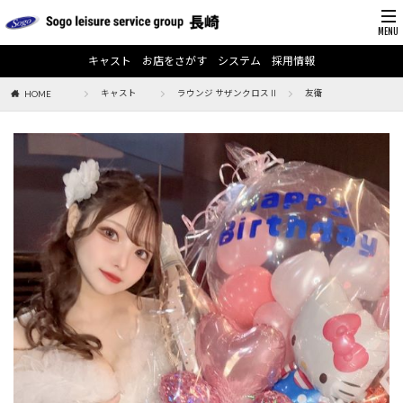
キャスト
お店をさがす
システム
採用情報
キャスト
ラウンジ サザンクロスⅡ
友衛
HOME