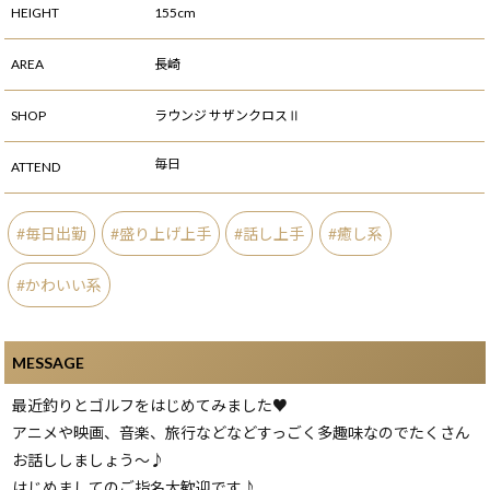
HEIGHT
155cm
AREA
長崎
SHOP
ラウンジ サザンクロスⅡ
毎日
ATTEND
毎日出勤
盛り上げ上手
話し上手
癒し系
かわいい系
MESSAGE
最近釣りとゴルフをはじめてみました♥
アニメや映画、音楽、旅行などなどすっごく多趣味なのでたくさん
お話ししましょう～♪
はじめましてのご指名大歓迎です♪